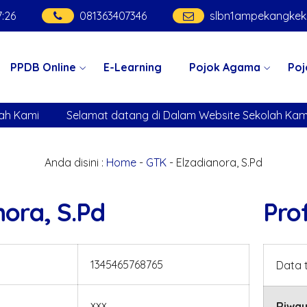
7
:
26
081363407346
slbn1ampekangke
PPDB Online
E-Learning
Pojok Agama
Poj
ami
Selamat datang di Dalam Website Sekolah Kami
Anda disini :
Home
-
GTK
- Elzadianora, S.Pd
nora, S.Pd
Prof
1345465768765
Data 
xxx
Riway