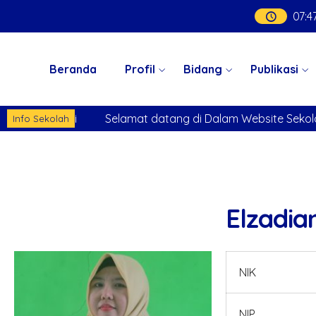
07
:
4
Beranda
Profil
Bidang
Publikasi
kolah Kami
Selamat datang di Dalam Website Sekolah K
Info Sekolah
Elzadia
NIK
NIP