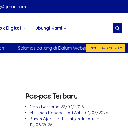
k@gmail.com
ok Digital
Hubungi Kami
Selamat datang di Dalam Website Sekolah Kami
S
Sabtu, 08 Agu 2026
Pos-pos Terbaru
Goro Bersama
22/07/2026
MPI Iman Kepada Hari Akhir
01/07/2026
Bahan Ajar Huruf Hijaiyah Tunarungu
12/06/2026