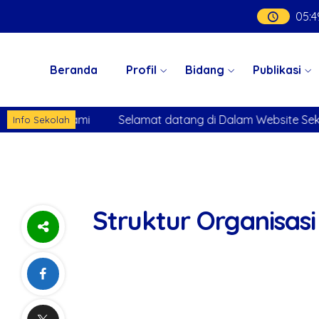
05
:
4
Beranda
Profil
Bidang
Publikasi
 Sekolah Kami
Selamat datang di Dalam Website Sekola
Info Sekolah
Struktur Organisasi