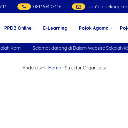
9
:
13
081363407346
slbn1ampekangke
PPDB Online
E-Learning
Pojok Agama
Poj
h Kami
Selamat datang di Dalam Website Sekolah Kami
Anda disini :
Home
-
Struktur Organisasi