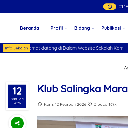
01
:
1
Beranda
Profil
Bidang
Publikasi
di Dalam Website Sekolah Kami
Selamat datang di Dala
Info Sekolah
An
Klub Salingka Mar
12
Februari
2026
Kam, 12 Februari 2026
Dibaca 169x