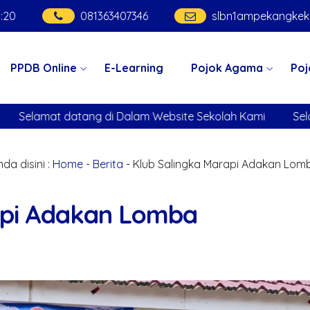
8
:
22
081363407346
slbn1ampekangke
PPDB Online
E-Learning
Pojok Agama
Poj
m Website Sekolah Kami
Selamat datang di Dalam Webs
da disini :
Home
-
Berita
- Klub Salingka Marapi Adakan Lom
api Adakan Lomba