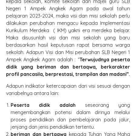
kepala sekolah, komite sekolah dan majeli guru SLB
Negeri 1 Ampek Angkek Agam pada awal tahun
pelajaran 2023-2024, maka visi dan misi sekolah perlu
dilakukan perubahan mengacu kepada Implementasi
Kurikulum Merdeka ( IKM) yakni era merdeka belajar.
Maka disusunlah visi dan misi sekolah yang baru
berdasarkan hasil keputusan rapat bersama warga
sekolah. Adapun Visi dan Misi perubahan SLB Negeri 1
Ampek Angkek Agam adalah : “
Terwujudnya
peserta
didik
yang beriman dan bertaqwa, ber
karakter
profil pancasila
,
berprestasi
,
trampilan
da
n madani”.
Adapun indikator ketercapaian dari visi sesuai dengan
variabelnya antara lain:
Peserta didik adalah
seseorang yang
mengembangkan potensi dalam dirinya melalui
proses pendidikan dan pembelajaran pada jalur,
jenjang dan jenis pendidikan tertentu.
beriman dan bertaqwa
kepada Tuhan Yang Maha