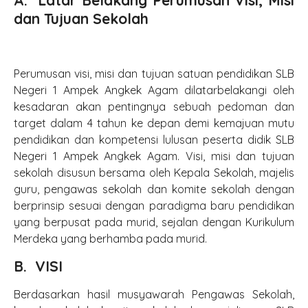
A. Latar Belakang Perumusan Visi, Misi
Materi Ajar PAI
Buku Digital
Kontak dan Saran
REKAPITULASI REALIASI DANA BOS
Labor Digital PAI
dan Tujuan Sekolah
Kalkulator Zakat
Kamus Braille Digital
Privacy Policy
Perpustakaan Islam Digital
Ilmu Bermanfaat
Perpus Diksus
Login Akun
Artikel
Perumusan visi, misi dan tujuan satuan pendidikan SLB
Do’a Harian
Negeri 1 Ampek Angkek Agam dilatarbelakangi oleh
kesadaran akan pentingnya sebuah pedoman dan
target dalam 4 tahun ke depan demi kemajuan mutu
pendidikan dan kompetensi lulusan peserta didik SLB
Negeri 1 Ampek Angkek Agam. Visi, misi dan tujuan
sekolah disusun bersama oleh Kepala Sekolah, majelis
guru, pengawas sekolah dan komite sekolah dengan
berprinsip sesuai dengan paradigma baru pendidikan
yang berpusat pada murid, sejalan dengan Kurikulum
Merdeka yang berhamba pada murid.
B. VISI
Berdasarkan hasil musyawarah Pengawas Sekolah,