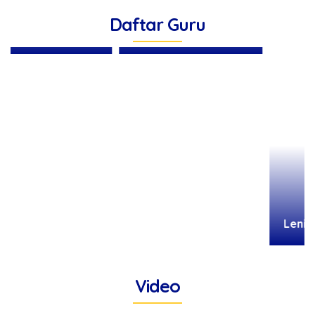
Daftar Guru
Elzadianora, S.Pd
Leni Nelvia, S.Pd
Video