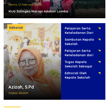
Kamis, 12 Februari 2026
Klub Salingka Marapi Adakan Lomba
Editorial
Pelajaran Serta
Keteladanan Dari
Para Pahlawan
Sambutan Kepala
Sekolah
Pelajaran Serta
Keteladanan dari
Para Pahlawan
Tugas Kepala
Sekolah Sebagai
Pembina Siswa
Editorial Oleh
Siswa
Kepala Sekolah
Azizah, S.Pd
Kepala Sekolah