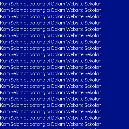
Kami
Selamat datang di Dalam Website Sekolah
Kami
Selamat datang di Dalam Website Sekolah
Kami
Selamat datang di Dalam Website Sekolah
Kami
Selamat datang di Dalam Website Sekolah
Kami
Selamat datang di Dalam Website Sekolah
Kami
Selamat datang di Dalam Website Sekolah
Kami
Selamat datang di Dalam Website Sekolah
Kami
Selamat datang di Dalam Website Sekolah
Kami
Selamat datang di Dalam Website Sekolah
Kami
Selamat datang di Dalam Website Sekolah
Kami
Selamat datang di Dalam Website Sekolah
Kami
Selamat datang di Dalam Website Sekolah
Kami
Selamat datang di Dalam Website Sekolah
Kami
Selamat datang di Dalam Website Sekolah
Kami
Selamat datang di Dalam Website Sekolah
Kami
Selamat datang di Dalam Website Sekolah
Kami
Selamat datang di Dalam Website Sekolah
Kami
Selamat datang di Dalam Website Sekolah
Kami
Selamat datang di Dalam Website Sekolah
Kami
Selamat datang di Dalam Website Sekolah