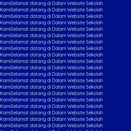
Kami
Selamat datang di Dalam Website Sekolah
Kami
Selamat datang di Dalam Website Sekolah
Kami
Selamat datang di Dalam Website Sekolah
Kami
Selamat datang di Dalam Website Sekolah
Kami
Selamat datang di Dalam Website Sekolah
Kami
Selamat datang di Dalam Website Sekolah
Kami
Selamat datang di Dalam Website Sekolah
Kami
Selamat datang di Dalam Website Sekolah
Kami
Selamat datang di Dalam Website Sekolah
Kami
Selamat datang di Dalam Website Sekolah
Kami
Selamat datang di Dalam Website Sekolah
Kami
Selamat datang di Dalam Website Sekolah
Kami
Selamat datang di Dalam Website Sekolah
Kami
Selamat datang di Dalam Website Sekolah
Kami
Selamat datang di Dalam Website Sekolah
Kami
Selamat datang di Dalam Website Sekolah
Kami
Selamat datang di Dalam Website Sekolah
Kami
Selamat datang di Dalam Website Sekolah
Kami
Selamat datang di Dalam Website Sekolah
Kami
Selamat datang di Dalam Website Sekolah