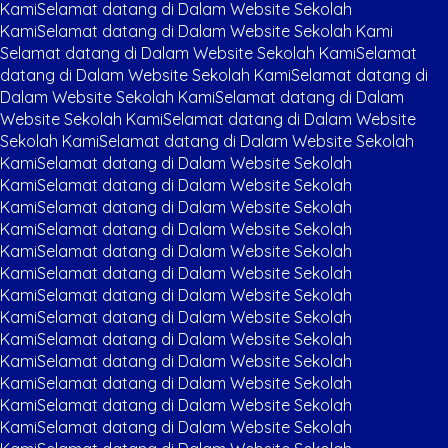
Kami
Selamat datang di Dalam Website Sekolah
Kami
Selamat datang di Dalam Website Sekolah Kami
Selamat datang di Dalam Website Sekolah Kami
Selamat
datang di Dalam Website Sekolah Kami
Selamat datang di
Dalam Website Sekolah Kami
Selamat datang di Dalam
Website Sekolah Kami
Selamat datang di Dalam Website
Sekolah Kami
Selamat datang di Dalam Website Sekolah
Kami
Selamat datang di Dalam Website Sekolah
Kami
Selamat datang di Dalam Website Sekolah
Kami
Selamat datang di Dalam Website Sekolah
Kami
Selamat datang di Dalam Website Sekolah
Kami
Selamat datang di Dalam Website Sekolah
Kami
Selamat datang di Dalam Website Sekolah
Kami
Selamat datang di Dalam Website Sekolah
Kami
Selamat datang di Dalam Website Sekolah
Kami
Selamat datang di Dalam Website Sekolah
Kami
Selamat datang di Dalam Website Sekolah
Kami
Selamat datang di Dalam Website Sekolah
Kami
Selamat datang di Dalam Website Sekolah
Kami
Selamat datang di Dalam Website Sekolah