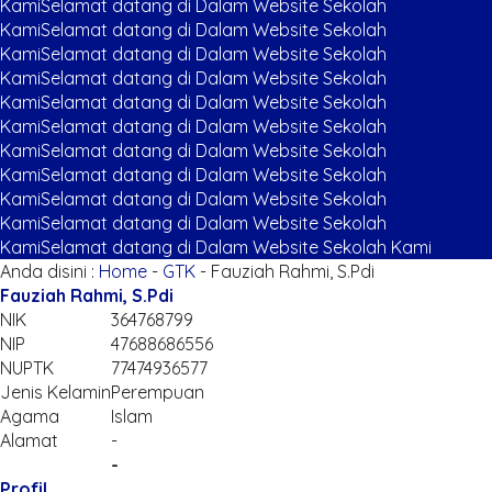
Kami
Selamat datang di Dalam Website Sekolah
Kami
Selamat datang di Dalam Website Sekolah
Kami
Selamat datang di Dalam Website Sekolah
Kami
Selamat datang di Dalam Website Sekolah
Kami
Selamat datang di Dalam Website Sekolah
Kami
Selamat datang di Dalam Website Sekolah
Kami
Selamat datang di Dalam Website Sekolah
Kami
Selamat datang di Dalam Website Sekolah
Kami
Selamat datang di Dalam Website Sekolah
Kami
Selamat datang di Dalam Website Sekolah
Kami
Selamat datang di Dalam Website Sekolah Kami
Anda disini :
Home
-
GTK
- Fauziah Rahmi, S.Pdi
Fauziah Rahmi, S.Pdi
NIK
364768799
NIP
47688686556
NUPTK
77474936577
Jenis Kelamin
Perempuan
Agama
Islam
Alamat
-
-
Profil