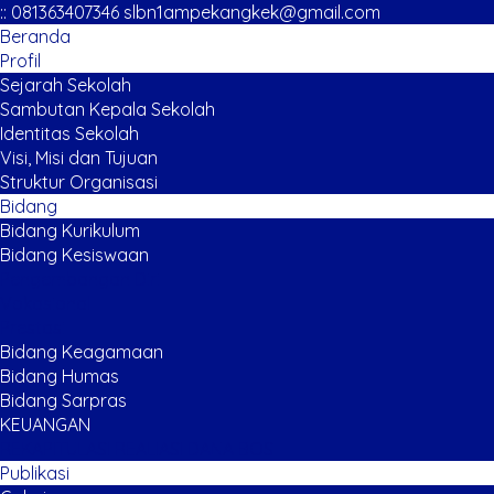
:
:
081363407346
slbn1ampekangkek@gmail.com
Beranda
Profil
Sejarah Sekolah
Sambutan Kepala Sekolah
Identitas Sekolah
Visi, Misi dan Tujuan
Struktur Organisasi
Bidang
Bidang Kurikulum
Bidang Kesiswaan
Pengembangan Diri
Vokasional
Prestasi
Bidang Keagamaan
Bidang Humas
Bidang Sarpras
KEUANGAN
REKAPITULASI REALIASI DANA BOS
Publikasi