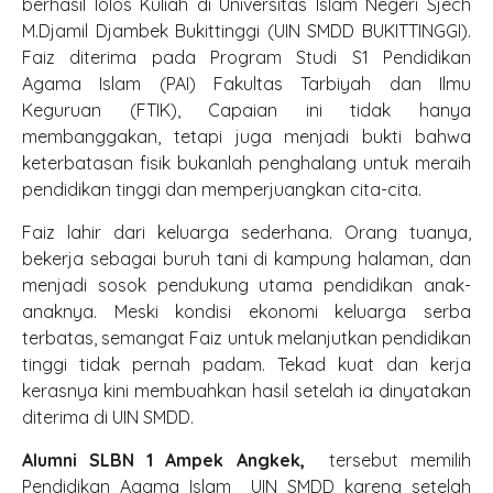
berhasil lolos Kuliah di Universitas Islam Negeri Sjech
M.Djamil Djambek Bukittinggi (UIN SMDD BUKITTINGGI).
Faiz diterima pada Program Studi S1 Pendidikan
Agama Islam (PAI) Fakultas Tarbiyah dan Ilmu
Keguruan (FTIK), Capaian ini tidak hanya
membanggakan, tetapi juga menjadi bukti bahwa
keterbatasan fisik bukanlah penghalang untuk meraih
pendidikan tinggi dan memperjuangkan cita-cita.
Faiz lahir dari keluarga sederhana. Orang tuanya,
bekerja sebagai buruh tani di kampung halaman, dan
menjadi sosok pendukung utama pendidikan anak-
anaknya. Meski kondisi ekonomi keluarga serba
terbatas, semangat Faiz untuk melanjutkan pendidikan
tinggi tidak pernah padam. Tekad kuat dan kerja
kerasnya kini membuahkan hasil setelah ia dinyatakan
diterima di UIN SMDD.
Alumni SLBN 1 Ampek Angkek,
tersebut memilih
Pendidikan Agama Islam UIN SMDD karena setelah