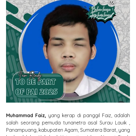
Materi Ajar PAI
Buku Digital
Kontak dan Saran
REKAPITULASI REALIASI DANA BOS
Labor Digital PAI
Kalkulator Zakat
Kamus Braille Digital
Privacy Policy
Perpustakaan Islam Digital
Ilmu Bermanfaat
Perpus Diksus
Login Akun
Artikel
Do’a Harian
Muhammad Faiz,
yang kerap di panggil Faiz, adalah
salah seorang pemuda tunanetra asal Surau Lauik ,
Panampuang, kabupaten Agam, Sumatera Barat, yang