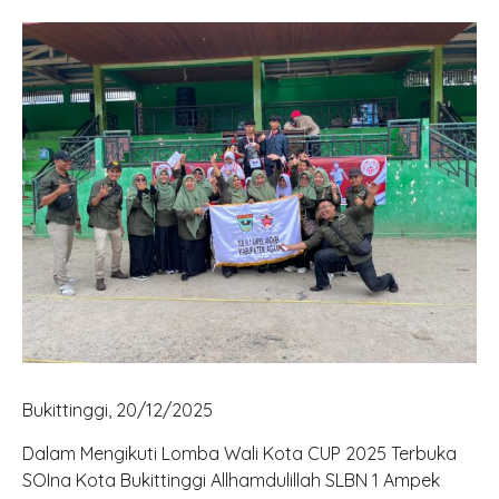
Materi Ajar PAI
Buku Digital
Kontak dan Saran
REKAPITULASI REALIASI DANA BOS
Labor Digital PAI
Kalkulator Zakat
Kamus Braille Digital
Privacy Policy
Perpustakaan Islam Digital
Ilmu Bermanfaat
Perpus Diksus
Login Akun
Artikel
Do’a Harian
Bukittinggi, 20/12/2025
Dalam Mengikuti Lomba Wali Kota CUP 2025 Terbuka
SOIna Kota Bukittinggi Allhamdulillah SLBN 1 Ampek