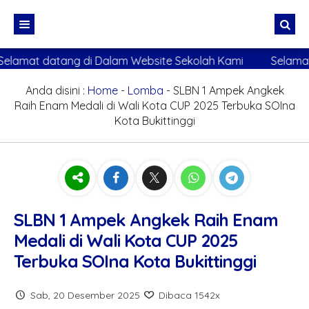
g di Dalam Website Sekolah Kami
Selamat datang di Da
Beranda
Profil
Anda disini :
Home
-
Lomba
- SLBN 1 Ampek Angkek
Raih Enam Medali di Wali Kota CUP 2025 Terbuka SOIna
Bidang
Sejarah Sekolah
Kota Bukittinggi
Publikasi
Sambutan Kepala Sekolah
Bidang Kurikulum
PPDB Online
Identitas Sekolah
Bidang Kesiswaan
Galeri
E-Learning
Visi, Misi dan Tujuan
Bidang Keagamaan
Fasilitas
Daftar PPDB
Pengembangan Diri
Foto
SLBN 1 Ampek Angkek Raih Enam
Pojok Agama
Struktur Organisasi
Bidang Humas
Prestasi
Login
Vokasional
Video
Medali di Wali Kota CUP 2025
Pojok Digital
Bidang Sarpras
Akun Saya
Al-Qur’an Digital
Prestasi
Terbuka SOIna Kota Bukittinggi
Hubungi Kami
KEUANGAN
Labor PAI
Buku Cerita Digital
Sab, 20 Desember 2025
Dibaca 1542x