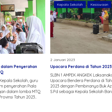
Kepala Sekolah
Kesiswaan
2 Januari 2023
 dalam Penyerahan
Upacara Perdana di Tahun 2023
TQ
SLBN 1 AMPEK ANGKEK Laksanak
epala Sekolah, guru
Upacara Bendera Perdana di Ta
m penyerahan Piala
2023 dengan Pembinanya Buk Azi
gan dalam lomba MTQ
S.Pd sebagai Kepala Sekolah Baru
rovinsi Tahun 2023..