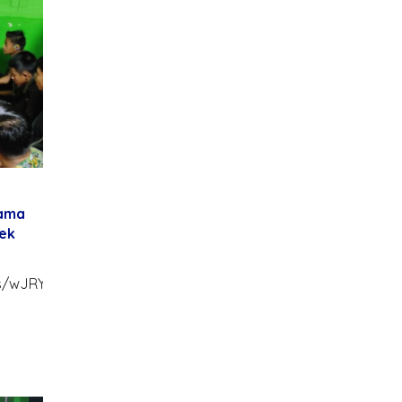
sama
kek
.
ts/wJRYEQ6JG7w