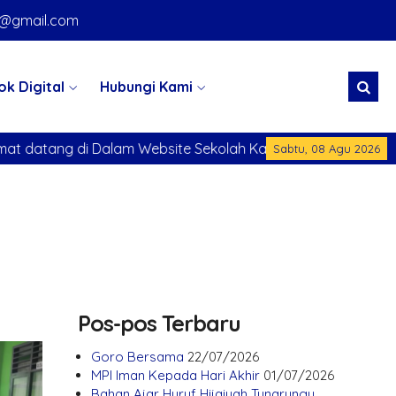
k@gmail.com
ok Digital
Hubungi Kami
 di Dalam Website Sekolah Kami
Selamat datang di Da
Sabtu, 08 Agu 2026
Pos-pos Terbaru
Goro Bersama
22/07/2026
MPI Iman Kepada Hari Akhir
01/07/2026
Bahan Ajar Huruf Hijaiyah Tunarungu