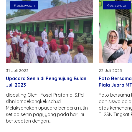
Kesiswaan
Kesiswaan
31 Juli 2023
22 Juli 2023
Upacara Senin di Penghujung Bulan
Foto Bersama
Juli 2023
Piala Juara M
diposting Oleh : Yosdi Pratama, S.Pd
Foto bersama K
slbn1ampekangkek.sch.id
dan siswa dala
Melaksanakan upacara bendera rutin
atas kemenan
setiap senin pagi, yang pada hari ini
FL2SN Tingkat P
bertepatan dengan..