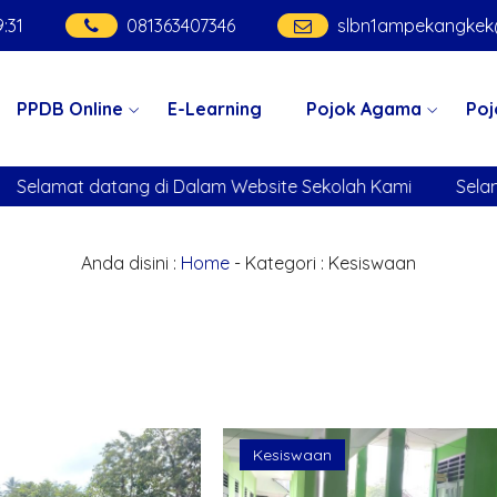
9
:
32
081363407346
slbn1ampekangke
PPDB Online
E-Learning
Pojok Agama
Poj
 datang di Dalam Website Sekolah Kami
Selamat datang
Anda disini :
Home
-
Kategori : Kesiswaan
Kesiswaan