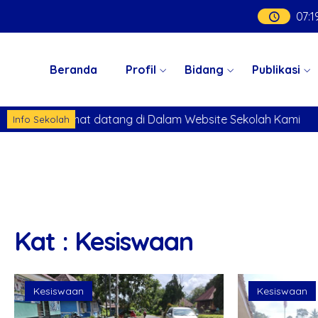
07
:
1
Beranda
Profil
Bidang
Publikasi
elamat datang di Dalam Website Sekolah Kami
Selamat
Info Sekolah
Kat : Kesiswaan
Kesiswaan
Kesiswaan