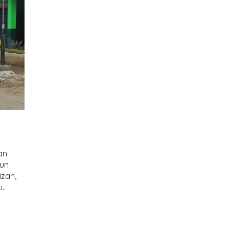
an
hun
zah,
..