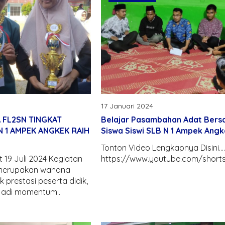
17 Januari 2024
FL2SN TINGKAT
Belajar Pasambahan Adat Ber
N 1 AMPEK ANGKEK RAIH
Siswa Siswi SLB N 1 Ampek Ang
Tonton Video Lengkapnya Disini…
 19 Juli 2024 Kegiatan
https://www.youtube.com/shor
 merupakan wahana
k prestasi peserta didik,
jadi momentum..